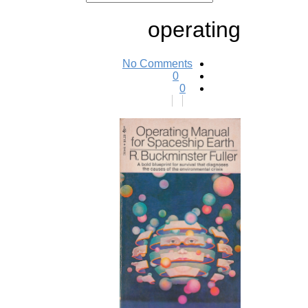
operating
No Comments
0
0