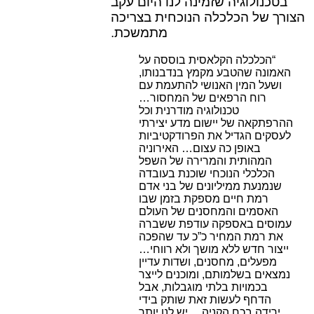
בטכנולוגיה שזמינה לנו היום עקב
הצורך של הכלכלה הנוכחית בצריכה
מתמשכת.
“הכלכלה הקלאסית בוססה על
האמונה שהטבע מקמץ בנדבנותו,
ושעל המין האנושי להתעמת עם
רוח הרפאים של המחסור…
טכנולוגיה מודרנית וכל
ההרפתקאה של יישום מדע יצירתי
לעסקים הגדיל את הפרודקטיביות
באופן כה עצום… האירוניה
המהותית והמרירה של השפל
הכלכלי הנוכחי שוכנת בעובדה
שנמנעת ממיליונים של בני אדם
רמת חיים מספקת בזמן שבו
האסמים והמחסנים של העולם
עמוסים באספקה עודפת ששברה
את רמת המחיר כ”כ עד שהפכה
ייצור חדש ללא מושך ולא רווחי…
מפעלים, מחסנים, ושדות עדיין
נמצאים בשלמותם, ומוכנים לייצר
בכמויות בלתי מוגבלות, אבל
הדחף לעשות זאת שותק בידי
ירידה בכח הקניה… יש לנו יותר