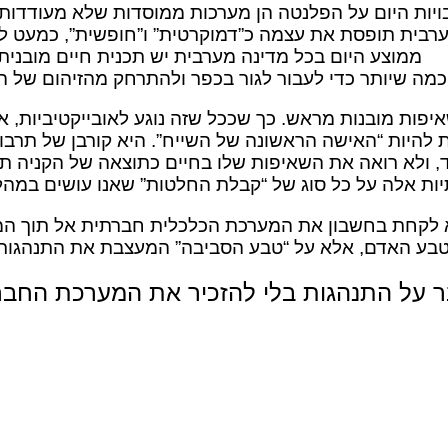
רבויות היום על הפלנטה הן מערכות ממוסדות שלא מעודדות
רבית תופסת את עצמה כ”דמוקרטית” ו”חופשית”, כמעט ל
ממוצע היום בכל מדינה מערבית יש תכנית חיים מובנית
 כמה שיותר כדי לעבור לגור בכפר ולהתרחק מהזיהום של 
פות מובנות מראש. כך שככל שזה נוגע לאובייקטיביות, א
היות “האישה הראשונה של השייח”. היא קורבן של תרבות
, ולא רואה את השאיפות שלו בחיים כתוצאה של הקניה תר
ת אלה על כל סוג של “קבלת החלטות” שאנו עושים במהלך 
לקחת בחשבון את המערכת הכלכלית חברתית אל תוך המ
טבע האדם, אלא על “טבע הסביבה” המעצבת את התנהגות
ר על התנהגות בלי להזכיר את המערכת החב