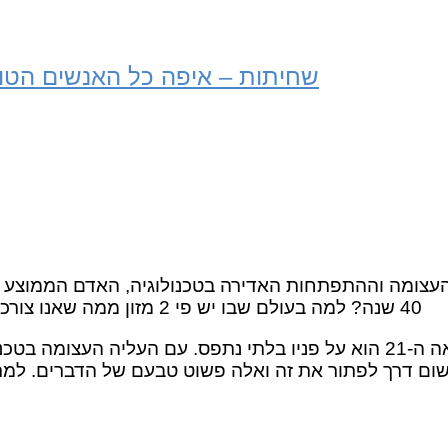
שחיתות – איפה כל האנשים הטו
צומה וההתפתחות האדירה בטכנולוגיה, האדם הממוצע ב
40 שנה? למה בעולם שבו יש פי 2 מזון ממה שאנו צורכים (לפי ארגון המזון של האו”ם) 16 אלף ילדים מתים כל יום ברעב?
המצב היום בתחילת העשור השני של המאה ה-21 הוא על פניו בלתי נתפס.
שום דרך לפתור את זה ואלה פשוט טבעם של הדברים. למר