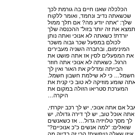
הכלכלה שאנו חיים בה גורמת לכך
שכשאתה נדיב ונחמד, ואומר ללקוח
שלך: “אתה יודע מה? אם תלך ממול
מצא את זה יותר בזול” ההכנסה שלך
יורדת! כשאתה לא אנוכי ואתה נותן
לכולם במפעל שכר גבוה משכר
המינימום, ובחברה השניה מעבירים
את המפעלים לסין אז אתה פושט את
הרגל. כשאתה לא אנוכי אתה חוזר
הבייתה ומדליק את האור ואין לך
חשמל… כי לא שילמת חשבון חשמל.
אתה שומע מוזיקה לא טוב כי קנית את
המערכת סטריאו הזולה במקום את
היקרה…
בל אם אתה אנוכי, יש לך רכב יוקרתי,
אתה אוכל טוב, יש לך דירה גדולה, יש
לך מסך טלויזיה גדול… אז כשאנשים
שואלים: “למה אנשים כ”כ אנוכיים?”
איזו שאלה טיפשית! הרי זה בדיוק מה