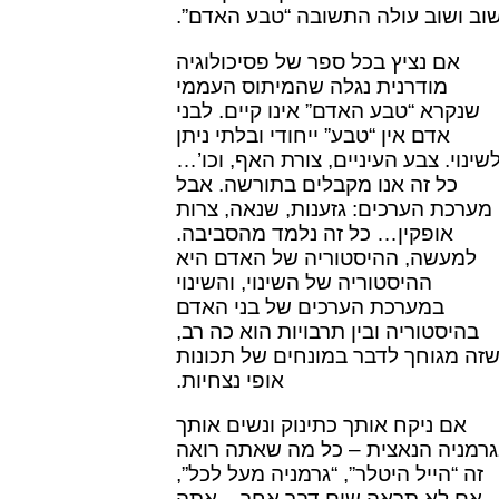
וב ושוב עולה התשובה “טבע האדם”.
אם נציץ בכל ספר של פסיכולוגיה
מודרנית נגלה שהמיתוס העממי
שנקרא “טבע האדם” אינו קיים. לבני
אדם אין “טבע” ייחודי ובלתי ניתן
שינוי. צבע העיניים, צורת האף, וכו’…
כל זה אנו מקבלים בתורשה. אבל
מערכת הערכים: גזענות, שנאה, צרות
אופקין… כל זה נלמד מהסביבה.
למעשה, ההיסטוריה של האדם היא
ההיסטוריה של השינוי, והשינוי
במערכת הערכים של בני האדם
בהיסטוריה ובין תרבויות הוא כה רב,
זה מגוחך לדבר במונחים של תכונות
אופי נצחיות.
אם ניקח אותך כתינוק ונשים אותך
רמניה הנאצית – כל מה שאתה רואה
זה “הייל היטלר”, “גרמניה מעל לכל”,
אם לא תראה שום דבר אחר – אתה