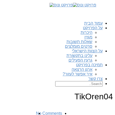
עמוד הבית
על הפרויקט
היכרות
מגזין
שאלות תשובות
סרטים מומלצים
על הצוות הישראלי
עלינו בתקשורת
גרעין הפעילים
תמיכה בפרויקט
ארגן הרצאה
איך אפשר לעזור?
צרו קשר
TikOren04
No Comments