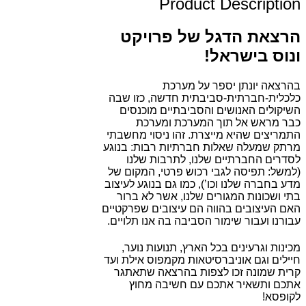
Product Description
הרצאת הדגל של פרויקט
ונוס בישראל!
בהרצאה יונתן יספר על מערכת
כלכלית-חברתית-סביבתית חדשה, כזו שבה
השיקולים האנושים והסביבתיים מוכנסים
כבר מראש אל תוך המערכת ומערכת
התמריצים שהיא מייצרת. זהו ניסוי מחשבתי
מרתק שמעלה שאלות חברתיות רבות: בנוגע
לסדרים החברתיים שלנו, לתרבות שלנו
(למשל: תפיסה לגבי רכוש פרטי, המקום של
מדע בחברה שלנו וכו’), כמו גם בנוגע לעיצוב
בתי ושכונות המגורים שלנו, אשר לא ברור
האם העיצובים בהווה הם עיצובים שפרקטיים
עבורנו ועבור שימור הסביבה בה אנו תלויים.
מכינות וגרעינים בכל הארץ, תנועות נוער,
חיילים וגם אוניברסיטאות מקמפוס אילת ועד
קרית שמונה זכו לצפות בהרצאה שתאתגר
אתכם ותשאיר אתכם עם חשיבה מחוץ
לקופסא!