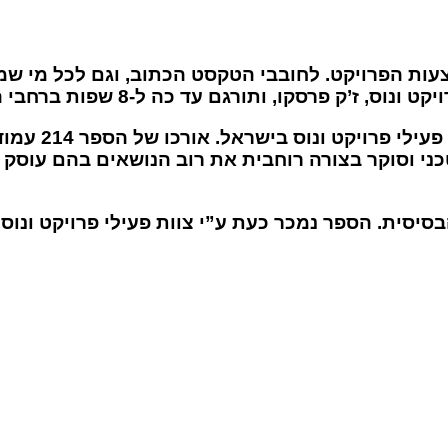
עות הפרויקט. לחובבי הטקסט הכתוב, וגם לכל מי שמע
סקו, ותורגם עד כה ל-8 שפות ברחבי העולם.
המהדורה בעברית היא תרגום למהדורה המעודכנת ביותר של הספר באנגלית, ותורגמה ע”
ני וסוקר בצורה רוחבית את רוב הנושאים בהם עוסק
סיסית. הספר נמכר כעת ע”י צוות פעילי פרויקט ונוס