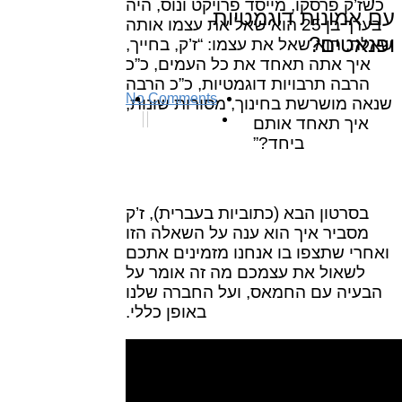
כשז’ק פרסקו, מייסד פרויקט ונוס, היה
עם אמונות דוגמטיות
בערך בן 25 הוא שאל את עצמו אותה
ופנאטים?
שאלה. הוא שאל את עצמו: “ז’ק, בחייך,
איך
אתה תאחד את כל העמים, כ”כ
הרבה תרבויות דוגמטיות, כ”כ הרבה
No Comments
שנאה מושרשת בחינוך, מסורות שונות,
איך תאחד אותם
ביחד?”
בסרטון הבא (כתוביות בעברית), ז’ק
מסביר איך הוא ענה על השאלה הזו
ואחרי שתצפו בו אנחנו מזמינים אתכם
לשאול את עצמכם מה זה אומר על
הבעיה עם החמאס, ועל החברה שלנו
באופן כללי.