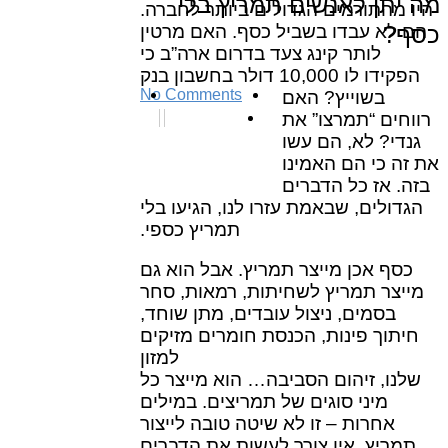
מה יתן לאנשים תמריץ בלי
היו מהתורמים הגדולים ביותר לחברה.
הם לא עבדו בשביל
כסף. האם מרטין
כסף?
לותר קינג צעד בדרום ארה”ב כי
הפקידו לו 10,000 דולר בחשבון בנק
No Comments
בשוייץ? האם
רווחים “תמרצו” את
גנדי? לא, הם עשו
את זה כי הם האמינו
בזה. אז כל הדברים
הגדולים, שבאמת עזרו לנו, הגיעו בלי
תמריץ כספי.
כסף אכן מייצר תמריץ. אבל הוא גם
מייצר תמריץ לשחיתות, רמאות, סחר
בסמים, ניצול עובדים, מתן שוחד,
חיתוך פינות, הכנסת חומרים מזיקים
למזון
שלנו, זיהום הסביבה… הוא מייצר כל
מיני סוגים של תמריצים. במילים
אחרות – זו לא שיטה טובה לייצור
תמריץ. אין צורך לעשות את הדברים