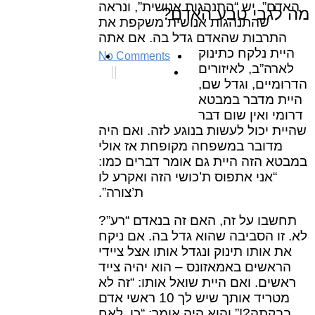
האדם”. יש “התנהגות אנושית”, ונראה
מה לגבי טבע האדם?
שהתנהגות אנושית משקפת את
התרבות שהאדם גדל בה. אם אתה
היית נלקח
כתינוק
No Comments
לארה”ב, לאיזורים
הדרומיים, וגדל שם,
היית מדבר במבטא
דרומי ואין שום דבר
שהיית יכול לעשות בנוגע לזה. ואם היה
מדובר במשפחה מקופחת אז אולי
במבטא הזה היית גם אומר דברים כמו:
“אני אתפוס ת’כושי הזה ואקרע לו
ת’צורה”.
תחשבו על זה, האם זה בנאדם “רע”?
לא. זו הסביבה שהוא גדל בה. אם ניקח
את אותו תינוק ונגדל אותו אצל ציידי
הראשים באמאזונס – הוא יהיה צייד
ראשים. ואם היית שואל אותו: “זה לא
מטריד אותך שיש לך 10 ראשי אדם
בבקתה?!” והוא היה אומר: “כן, לאח