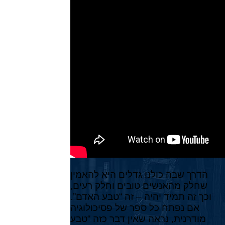
הדרך שבה כולנו גדלים היא להאמין
שחלק מהאנשים טובים וחלק רעים,
וכך זה תמיד יהיה – זה “טבע האדם”.
אם נפתח כל ספר של פסיכולוגיה
מודרנית, נראה שאין דבר כזה “טבע