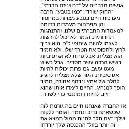
אנשים מדברים על “דרוויניזם חברתי”,
“החזק שורד”, “כמו בטבע”. הרבה
מערכות חיים בטבע מצויות במחסור
והן מפתחות מעמדות בדומה
למעמדות החברתיים שלנו, והתנהגות
תחרותית. הנמר לא יכול להרשות
לעצמו להיות שיתופי כ”כ. הוא צריך
לרוץ ולתפוס את הטרף שלו, ולא תמיד
הוא מצליח. אבל פרות לא אגרסיביות
כשיש הרבה עשב מסביב. אבל כשיש
מעט עשב, גם פרות יכולות להיות
אגרסיביות. הגור שלא מצליח להגיע
לחלב של אמא ונדחף אחורה, תמיד
הופך למנהיג. החיים לימדו אותו שהוא
חייב להיות דומיננטי כדי לשרוד.
אז החברה שאנחנו חיים בה גורמת לזה
שכשאתה נדיב ונחמד, ואומר ללקוח
שלך: “אם תלך לחנות ממול תמצא את
זה יותר בזול” ההכנסה שלך יורדת!