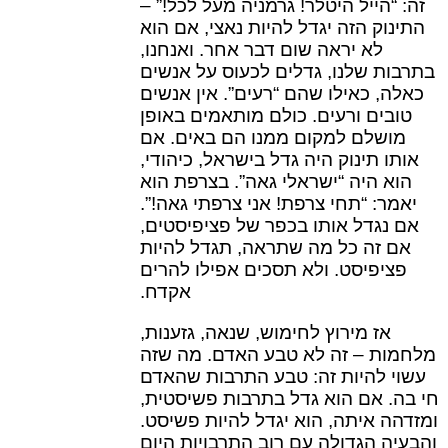
זה: “הייל היטלר! גרמניה מעל לכל!” –
התינוק הזה יגדל להיות נאצי, אם הוא
לא יראה שום דבר אחר. ואנחנו,
בתרבות שלנו, גדלים לכעוס על אנשים
כאלה, כאילו שהם “רעים”. אין אנשים
טובים ורעים. כולם מותאמים באופן
מושלם למקום ממנו הם באים. אם
אותו תינוק היה גדל בישראל, כיהודי,
הוא היה “ישראלי גאה”. בצרפת הוא
יאמר: “תחי צרפת! אני צרפתי גאה!”.
אם נגדל אותו בכפר של פציפיסטים,
אם זה כל מה שתראה, תגדל להיות
פציפיסט. ולא תסכים אפילו להרים
אקדח.
אז מירוץ לחימוש, שנאה, גזענות,
מלחמות – זה לא טבע האדם. מה שזה
עשוי להיות זה: טבע התרבות שהאדם
חי בה. אם הוא גדל בתרבות פשיסטית,
ומזדהה איתה, הוא יגדל להיות פשיסט.
והבעיה הגדולה עם רוב התרבויות היום