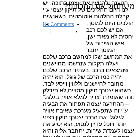
הטענה ולהטעין את עצמן בתוכה. יש
מי יתחזק את המכונות?
לנו היום תהליכים של תיקון עצמי ע”י
קבלת החלטות אוטומטית. כשאנשים
הולכים היום למוסך,
No Comments
אם יש לכם רכב
יחסית לא מאוד ישן,
איש השירות של
המוסך יחבר
את המחשב שלו למחשב ברכב שלכם
ויעלה תקלות שנרשמו מחיישנים
שנמצאים ברכב. בעתיד הרכב שלכם
יהיה כמו הרכב של גוגל, הוא יהיה
מחובר לחיישנים וללווין וייסע לבד.
כשהוא יצטרך תיקון מסויים,לא תידלק
נורה שאומרת “צריך למלא אוויר בגלגל”
– ההתרעה עצמה תפתור את הבעיה
ע”י זה שתפעיל מערכת שאיבת אוויר
לגלגל. אם הרכב יצטרך תיקון רציני
יותר ויוכל עדיין לנסוע, הוא יסיע את
עצמו לעמדת שירות, יתחבר אליה והיא