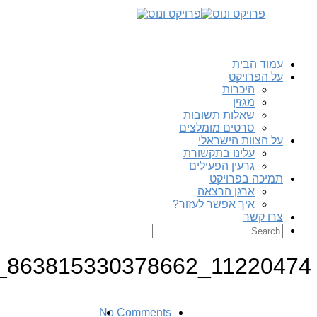
עמוד הבית
על הפרויקט
היכרות
מגזין
שאלות תשובות
סרטים מומלצים
על הצוות הישראלי
עלינו בתקשורת
גרעין הפעילים
תמיכה בפרויקט
ארגן הרצאה
איך אפשר לעזור?
צרו קשר
11220474_863815330378662_879219889617374263_n
No Comments