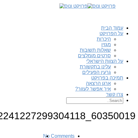
עמוד הבית
על הפרויקט
היכרות
מגזין
שאלות תשובות
סרטים מומלצים
על הצוות הישראלי
עלינו בתקשורת
גרעין הפעילים
תמיכה בפרויקט
ארגן הרצאה
איך אפשר לעזור?
צרו קשר
60350019_2241227299304118_3237176684184600576_n
No Comments