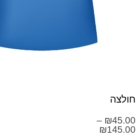
חולצה
–
₪
45.00
₪
145.00